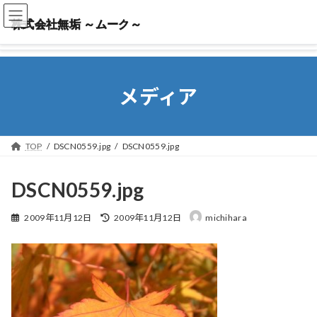
株式会社無垢 ～ムーク～
株式会社無垢 ～ムーク～
メディア
TOP
DSCN0559.jpg
DSCN0559.jpg
DSCN0559.jpg
最
2009年11月12日
2009年11月12日
michihara
終
更
新
日
時
: