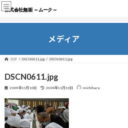
株式会社無垢 ～ムーク～
株式会社無垢 ～ムーク～
メディア
TOP
DSCN0611.jpg
DSCN0611.jpg
DSCN0611.jpg
最
2009年11月10日
2009年11月10日
michihara
終
更
新
日
時
: