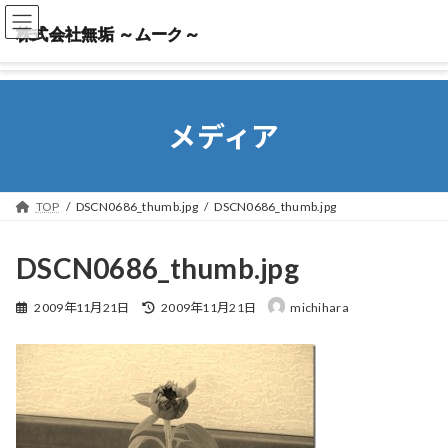
株式会社無垢 ～ムーク～
株式会社無垢 ～ムーク～
メディア
TOP
DSCN0686_thumb.jpg
DSCN0686_thumb.jpg
DSCN0686_thumb.jpg
最
2009年11月21日
2009年11月21日
michihara
終
更
新
日
時
: