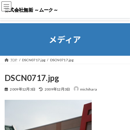
株式会社無垢 ～ムーク～
株式会社無垢 ～ムーク～
メディア
TOP
DSCN0717.jpg
DSCN0717.jpg
DSCN0717.jpg
最
2009年12月3日
2009年12月3日
michihara
終
更
新
日
時
: