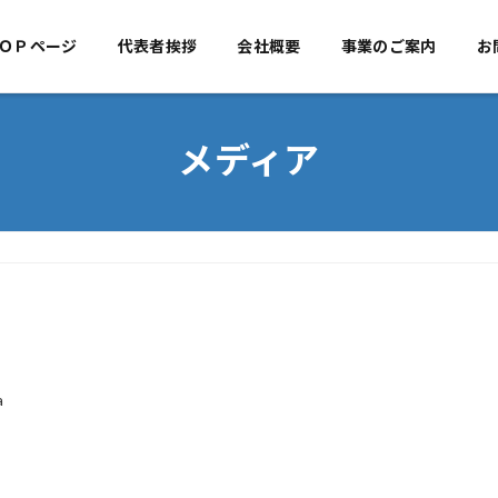
ＯＰページ
代表者挨拶
TOPページ
会社概要
代表者挨拶
事業のご案内
会社概
お
メディア
a