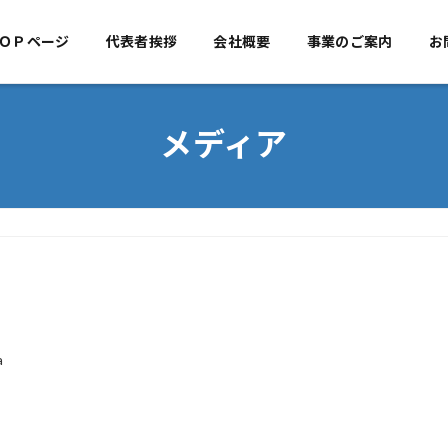
ＯＰページ
代表者挨拶
TOPページ
会社概要
代表者挨拶
事業のご案内
会社概
お
メディア
a