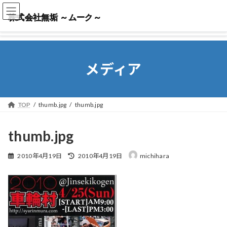
株式会社無垢 ～ムーク～
株式会社無垢 ～ムーク～
メディア
TOP
thumb.jpg
thumb.jpg
thumb.jpg
最
2010年4月19日
2010年4月19日
michihara
終
更
新
日
時
: