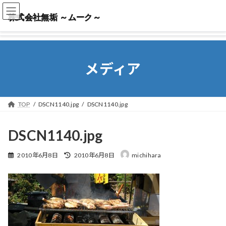
株式会社無垢 ～ムーク～
株式会社無垢 ～ムーク～
メディア
TOP
DSCN1140.jpg
DSCN1140.jpg
DSCN1140.jpg
最
2010年6月8日
2010年6月8日
michihara
終
更
新
日
時
: