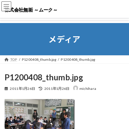
株式会社無垢 ～ムーク～
株式会社無垢 ～ムーク～
メディア
TOP
P1200408_thumb.jpg
P1200408_thumb.jpg
P1200408_thumb.jpg
最
2011年1月26日
2011年1月26日
michihara
終
更
新
日
時
: