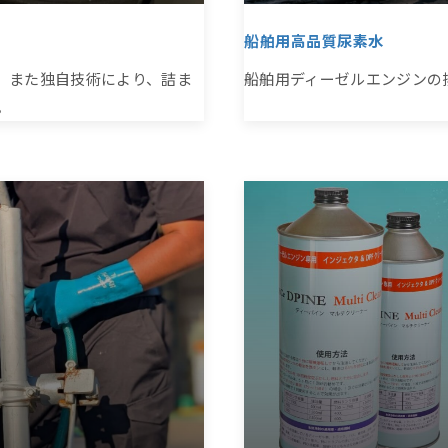
船舶用高品質尿素水
、また独自技術により、詰ま
船舶用ディーゼルエンジンの
。