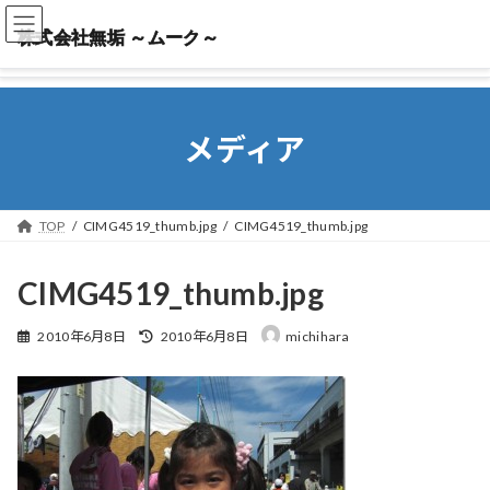
株式会社無垢 ～ムーク～
株式会社無垢 ～ムーク～
メディア
TOP
CIMG4519_thumb.jpg
CIMG4519_thumb.jpg
CIMG4519_thumb.jpg
最
2010年6月8日
2010年6月8日
michihara
終
更
新
日
時
: