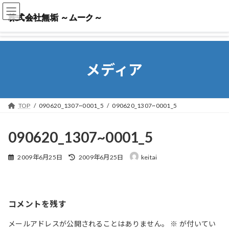
株式会社無垢 ～ムーク～
株式会社無垢 ～ムーク～
メディア
TOP
090620_1307~0001_5
090620_1307~0001_5
090620_1307~0001_5
最
2009年6月25日
2009年6月25日
keitai
終
更
新
日
時
コメントを残す
:
メールアドレスが公開されることはありません。
※
が付いてい