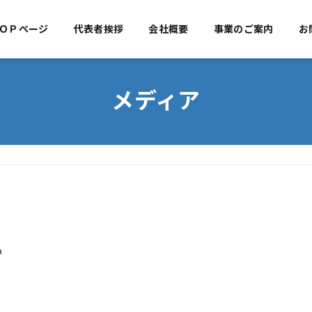
ＯＰページ
代表者挨拶
TOPページ
会社概要
代表者挨拶
事業のご案内
会社概
お
メディア
a