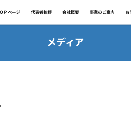
ＯＰページ
代表者挨拶
TOPページ
会社概要
代表者挨拶
事業のご案内
会社概
お
メディア
a