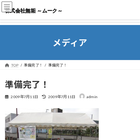
株式会社無垢 ～ムーク～
株式会社無垢 ～ムーク～
メディア
TOP
準備完了！
準備完了！
準備完了！
最
2009年7月11日
2009年7月11日
admin
終
更
新
日
時
: