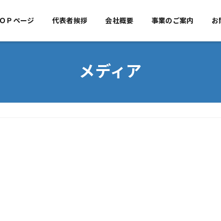
ＯＰページ
代表者挨拶
TOPページ
会社概要
代表者挨拶
事業のご案内
会社概
お
メディア