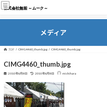
株式会社無垢 ～ムーク～
株式会社無垢 ～ムーク～
メディア
TOP
CIMG4460_thumb.jpg
CIMG4460_thumb.jpg
CIMG4460_thumb.jpg
最
2010年6月8日
2010年6月8日
michihara
終
更
新
日
時
: