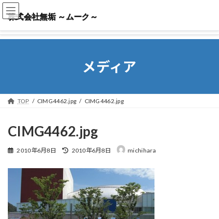
株式会社無垢 ～ムーク～
株式会社無垢 ～ムーク～
メディア
TOP
CIMG4462.jpg
CIMG4462.jpg
CIMG4462.jpg
最
2010年6月8日
2010年6月8日
michihara
終
更
新
日
時
: