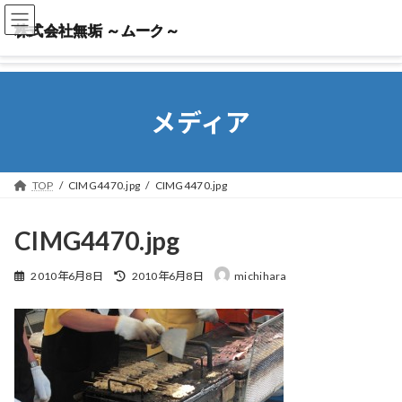
株式会社無垢 ～ムーク～
株式会社無垢 ～ムーク～
メディア
TOP
CIMG4470.jpg
CIMG4470.jpg
CIMG4470.jpg
最
2010年6月8日
2010年6月8日
michihara
終
更
新
日
時
: