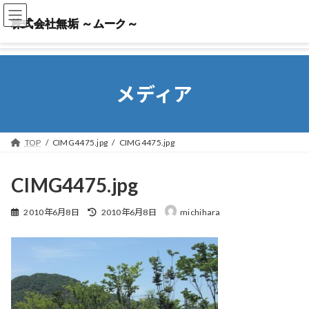
株式会社無垢 ～ムーク～
株式会社無垢 ～ムーク～
メディア
TOP
CIMG4475.jpg
CIMG4475.jpg
CIMG4475.jpg
最
2010年6月8日
2010年6月8日
michihara
終
更
新
日
時
: