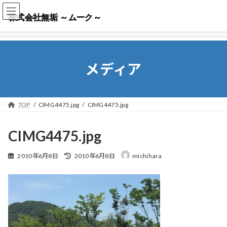
株式会社無垢 ～ムーク～
株式会社無垢 ～ムーク～
メディア
TOP
CIMG4475.jpg
CIMG4475.jpg
CIMG4475.jpg
最
2010年6月8日
2010年6月8日
michihara
終
更
新
日
時
: