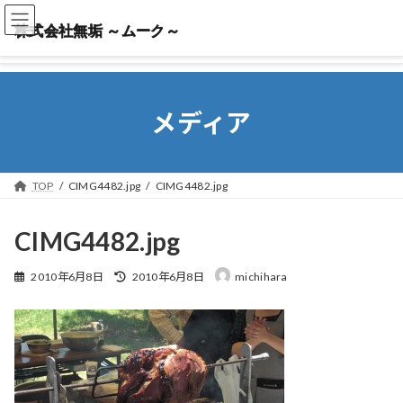
株式会社無垢 ～ムーク～
株式会社無垢 ～ムーク～
メディア
TOP
CIMG4482.jpg
CIMG4482.jpg
CIMG4482.jpg
最
2010年6月8日
2010年6月8日
michihara
終
更
新
日
時
: