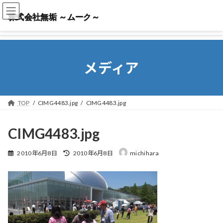
株式会社無垢 ～ムーク～
株式会社無垢 ～ムーク～
メディア
TOP
CIMG4483.jpg
CIMG4483.jpg
CIMG4483.jpg
最
2010年6月8日
2010年6月8日
michihara
終
更
新
日
時
: