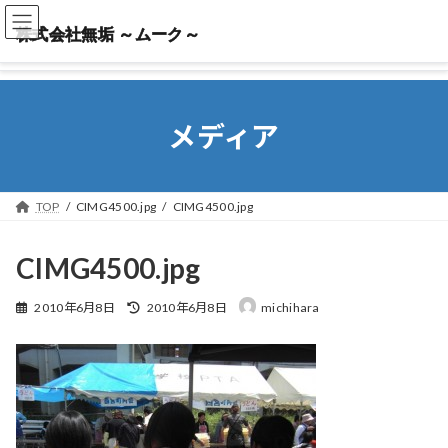
株式会社無垢 ～ムーク～
株式会社無垢 ～ムーク～
メディア
TOP
CIMG4500.jpg
CIMG4500.jpg
CIMG4500.jpg
最
2010年6月8日
2010年6月8日
michihara
終
更
新
日
時
: