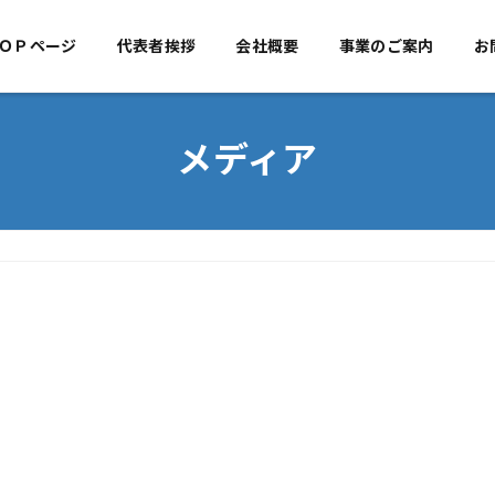
ＯＰページ
代表者挨拶
TOPページ
会社概要
代表者挨拶
事業のご案内
会社概
お
メディア