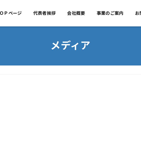
ＯＰページ
代表者挨拶
TOPページ
会社概要
代表者挨拶
事業のご案内
会社概
お
メディア