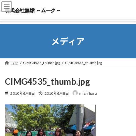
株式会社無垢 ～ムーク～
株式会社無垢 ～ムーク～
メディア
TOP
CIMG4535_thumb.jpg
CIMG4535_thumb.jpg
CIMG4535_thumb.jpg
最
2010年6月8日
2010年6月8日
michihara
終
更
新
日
時
: