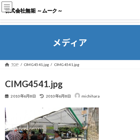
株式会社無垢 ～ムーク～
株式会社無垢 ～ムーク～
メディア
TOP
CIMG4541.jpg
CIMG4541.jpg
CIMG4541.jpg
最
2010年6月8日
2010年6月8日
michihara
終
更
新
日
時
: