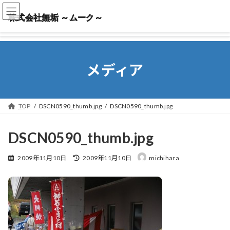
株式会社無垢 ～ムーク～
株式会社無垢 ～ムーク～
メディア
TOP
DSCN0590_thumb.jpg
DSCN0590_thumb.jpg
DSCN0590_thumb.jpg
最
2009年11月10日
2009年11月10日
michihara
終
更
新
日
時
: