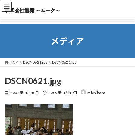
株式会社無垢 ～ムーク～
株式会社無垢 ～ムーク～
メディア
TOP
DSCN0621.jpg
DSCN0621.jpg
DSCN0621.jpg
最
2009年11月10日
2009年11月10日
michihara
終
更
新
日
時
: