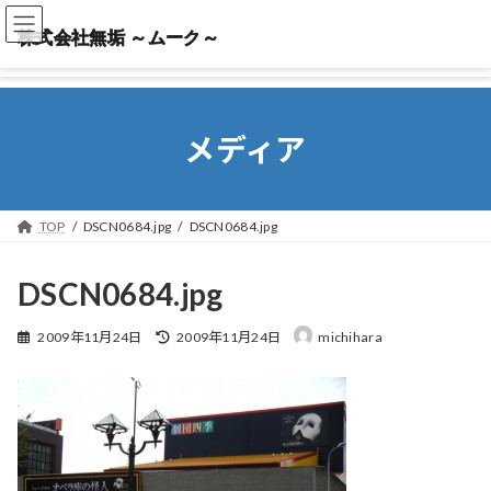
株式会社無垢 ～ムーク～
株式会社無垢 ～ムーク～
メディア
TOP
DSCN0684.jpg
DSCN0684.jpg
DSCN0684.jpg
最
2009年11月24日
2009年11月24日
michihara
終
更
新
日
時
: