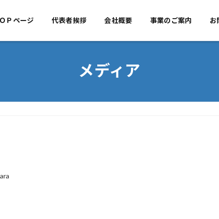
ＯＰページ
代表者挨拶
TOPページ
会社概要
代表者挨拶
事業のご案内
会社概
お
メディア
ara