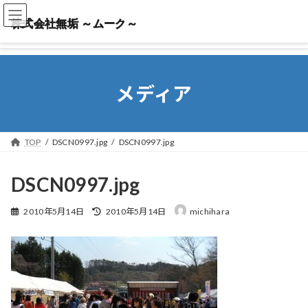
株式会社無垢 ～ムーク～
株式会社無垢 ～ムーク～
メディア
TOP
DSCN0997.jpg
DSCN0997.jpg
DSCN0997.jpg
最
2010年5月14日
2010年5月14日
michihara
終
更
新
日
時
: