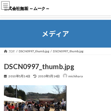
株式会社無垢 ～ムーク～
株式会社無垢 ～ムーク～
メディア
TOP
DSCN0997_thumb.jpg
DSCN0997_thumb.jpg
DSCN0997_thumb.jpg
最
2010年5月14日
2010年5月14日
michihara
終
更
新
日
時
: