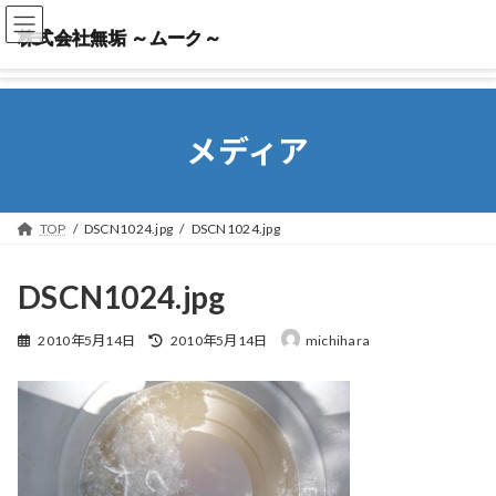
株式会社無垢 ～ムーク～
株式会社無垢 ～ムーク～
メディア
TOP
DSCN1024.jpg
DSCN1024.jpg
DSCN1024.jpg
最
2010年5月14日
2010年5月14日
michihara
終
更
新
日
時
: