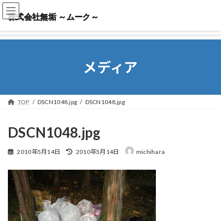
株式会社無垢 ～ムーク～
株式会社無垢 ～ムーク～
メディア
TOP
DSCN1048.jpg
DSCN1048.jpg
DSCN1048.jpg
最
2010年5月14日
2010年5月14日
michihara
終
更
新
日
時
: