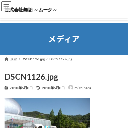
株式会社無垢 ～ムーク～
株式会社無垢 ～ムーク～
メディア
TOP
DSCN1126.jpg
DSCN1126.jpg
DSCN1126.jpg
最
2010年6月8日
2010年6月8日
michihara
終
更
新
日
時
: