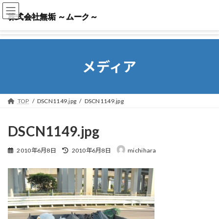
株式会社無垢 ～ムーク～
株式会社無垢 ～ムーク～
メディア
TOP
DSCN1149.jpg
DSCN1149.jpg
DSCN1149.jpg
最
2010年6月8日
2010年6月8日
michihara
終
更
新
日
時
: