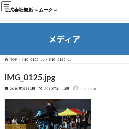
株式会社無垢 ～ムーク～
株式会社無垢 ～ムーク～
メディア
TOP
IMG_0125.jpg
IMG_0125.jpg
IMG_0125.jpg
最
2010年5月13日
2010年5月13日
michihara
終
更
新
日
時
: