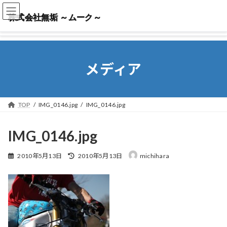
株式会社無垢 ～ムーク～
株式会社無垢 ～ムーク～
メディア
TOP
IMG_0146.jpg
IMG_0146.jpg
IMG_0146.jpg
最
2010年5月13日
2010年5月13日
michihara
終
更
新
日
時
: