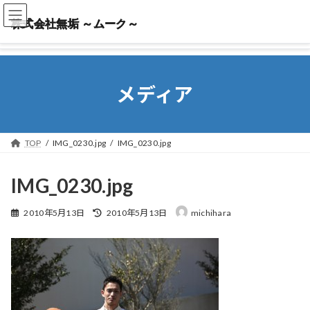
株式会社無垢 ～ムーク～
株式会社無垢 ～ムーク～
メディア
TOP
IMG_0230.jpg
IMG_0230.jpg
IMG_0230.jpg
最
2010年5月13日
2010年5月13日
michihara
終
更
新
日
時
: