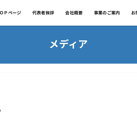
ＯＰページ
代表者挨拶
TOPページ
会社概要
代表者挨拶
事業のご案内
会社概
お
メディア
a