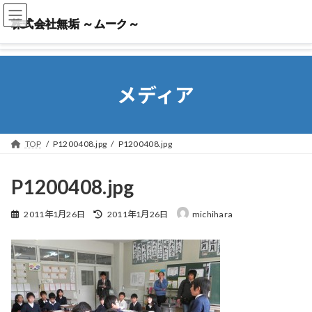
株式会社無垢 ～ムーク～
株式会社無垢 ～ムーク～
メディア
TOP
P1200408.jpg
P1200408.jpg
P1200408.jpg
最
2011年1月26日
2011年1月26日
michihara
終
更
新
日
時
: