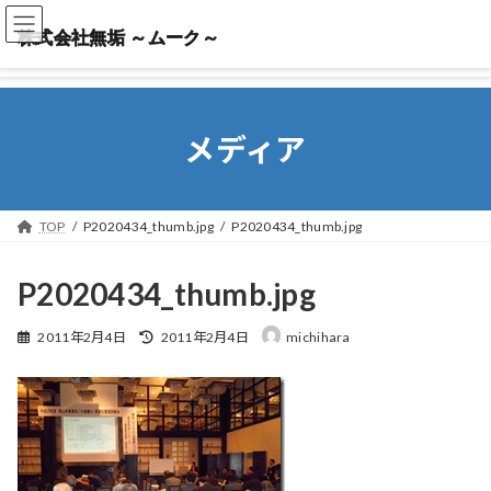
株式会社無垢 ～ムーク～
株式会社無垢 ～ムーク～
メディア
TOP
P2020434_thumb.jpg
P2020434_thumb.jpg
P2020434_thumb.jpg
最
2011年2月4日
2011年2月4日
michihara
終
更
新
日
時
: