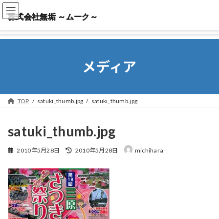
株式会社無垢 ～ムーク～
株式会社無垢 ～ムーク～
メディア
TOP
satuki_thumb.jpg
satuki_thumb.jpg
satuki_thumb.jpg
最
2010年5月28日
2010年5月28日
michihara
終
更
新
日
時
: