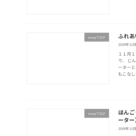
ふれあ
mooqブログ
2009年11
１１月１
で、 じ
ーターと
もこなし
ほんご
mooqブログ
ーター
2009年11