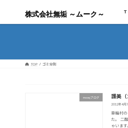
Ｔ
株式会社無垢 ～ムーク～
株式会社無垢 ～ムーク～
TOP
ゴミ分別
護美（
mooqブログ
2012年4月
車輪村の
た。 二
ゃいます