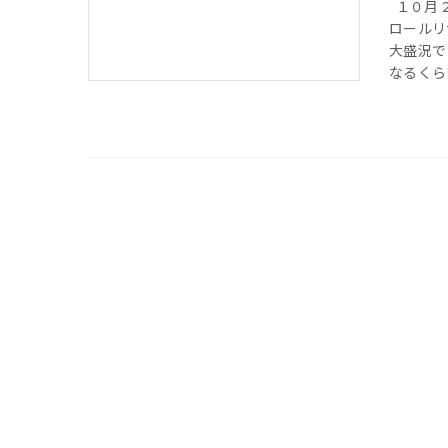
１０月２
ロールリ
大盛況で
なるくらい