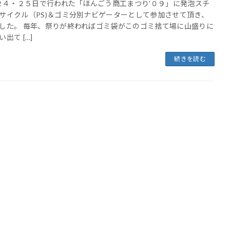
４・２５日で行われた「ほんごう商工まつり’０９」に発泡スチ
サイクル（PS)＆ゴミ分別ナビゲーターとして参加させて頂き、
した。 毎年、祭りが終わればゴミ袋がこのゴミ捨て場に山盛りに
出て […]
続きを読む