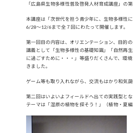
「広島県生物多様性普及啓発人材育成講座」の第
新
日
時
本講座は「次世代を担う青少年に、生物多様性に
:
6/28～12/6まで全７回にわたって開催します。
第一回目の内容は、オリエンテーション、目的の共
講義として「生物多様性の基礎知識」「自然再生
に過ごすために・・・」等盛りだくさんで、環境
きました。
ゲーム等も取り入れながら、交流もはかり和気藹
第二回はいよいよフィールドへ出ての実践型とな
テーマは「湿原の植物を探そう！」（植物・夏編