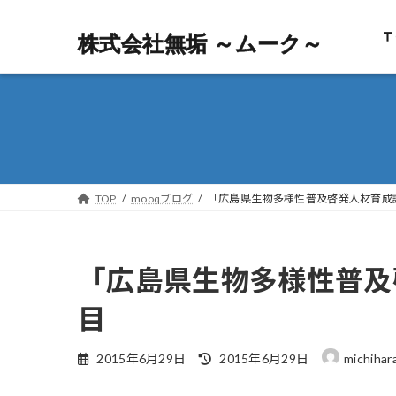
Ｔ
株式会社無垢 ～ムーク～
株式会社無垢 ～ムーク～
TOP
mooqブログ
「広島県生物多様性普及啓発人材育成
「広島県生物多様性普及
目
最
2015年6月29日
2015年6月29日
michihar
終
更