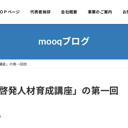
ＯＰページ
代表者挨拶
TOPページ
会社概要
代表者挨拶
事業のご案内
会社概
お
mooqブログ
講座」の第一回目
啓発人材育成講座」の第一回
a