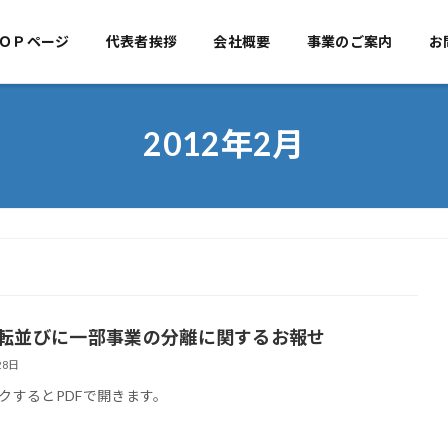
ＯＰページ
代表者挨拶
TOPページ
会社概要
代表者挨拶
事業のご案内
会社概
お
2012年2月
転並びに一部事業の分離に関するお報せ
28日
クするとPDFで開きます。