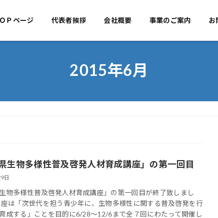
ＯＰページ
代表者挨拶
TOPページ
会社概要
代表者挨拶
事業のご案内
会社概
お
2015年6月
県生物多様性普及啓発人材育成講座」の第一回目
29日
生物多様性普及啓発人材育成講座」の第一回目が終了致しまし
講座は「次世代を担う青少年に、生物多様性に関する普及啓発を行
育成する」ことを目的に6/28～12/6まで全７回にわたって開催し