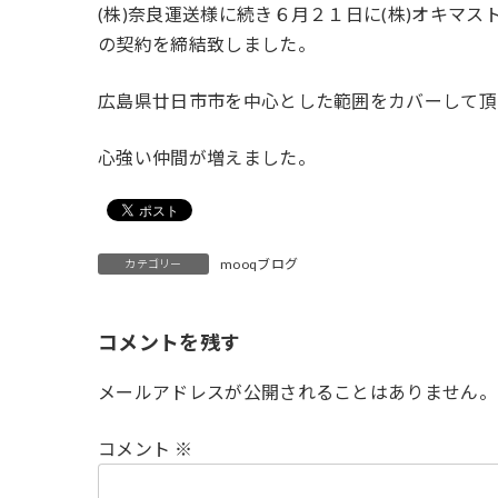
(株)奈良運送様に続き６月２１日に(株)オキマス
新
日
の契約を締結致しました。
時
:
広島県廿日市市を中心とした範囲をカバーして頂
心強い仲間が増えました。
mooqブログ
カテゴリー
コメントを残す
メールアドレスが公開されることはありません。
コメント
※