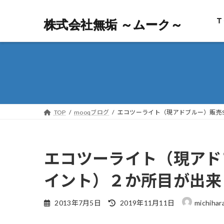
Ｔ
株式会社無垢 ～ムーク～
株式会社無垢 ～ムーク～
TOP
mooqブログ
エコツーライト（現アドブルー）販売S
エコツーライト（現アド
イント）２か所目が出来
最
2013年7月5日
2019年11月11日
michihar
終
更